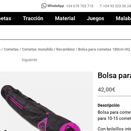
+34 678 703 715
T +34 93 323 56 24
+34 678 703 715
T +34 93 323 56 24
etas
Tracción
Material
Juegos
Malab
etas
Tracción
Material
Juegos
Malab
e
/
Cometas
/
Cometas monohilo
/
Recambios
/ Bolsa para cometas 180cm HQ
Siguiente
Bolsa pa
42,00
€
Descripción
Bolsa para come
para 10-15 comet
Con bolsillos int