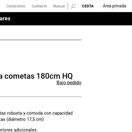
Área privada
Conócenos
Contacto
Buscar
Área privada
Conócenos
Contacto
Buscar
ares
ares
ra cometas 180cm HQ
Bajo pedido
tas robusta y cómoda con capacidad
as (diámetro 17,5 cm)
eriores adicionales.