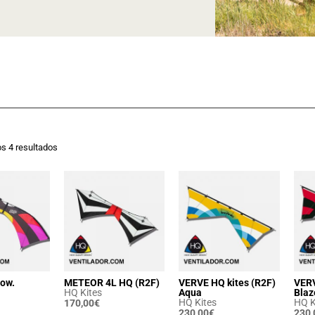
s 4 resultados
ow.
METEOR 4L HQ (R2F)
VERVE HQ kites (R2F)
VERV
HQ Kites
Aqua
Blaz
HQ Kites
HQ K
170,00
€
230,00
€
230,