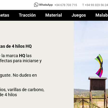
+34 678 703 715
T +34 93 323 56 24
+34 678 703 715
T +34 93 323 56 24
etas
Tracción
Material
Juegos
Malab
etas
Tracción
Material
Juegos
Malab
as de 4 hilos HQ
e la marca
HQ
las
ectas para iniciarse y
e guste. No dudes en
s, varillas de carbono,
e 4 hilos