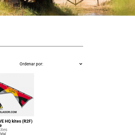
E HQ kites (R2F)
e
ites
00
€