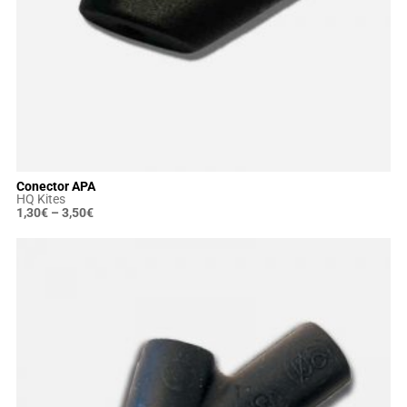
Conector APA
HQ Kites
1,30
€
–
3,50
€