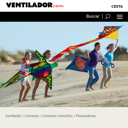
Ventilador
/
Cometas
/
Cometas monohilo
/ Planeadoras