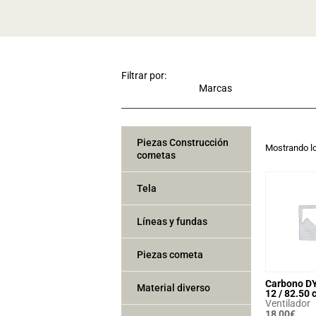
Filtrar por:
Piezas Construcción
Mostrando lo
cometas
Tela
Líneas y fundas
Piezas cometa
Carbono D
Material diverso
12 / 82.50 
Ventilador
18,00
€