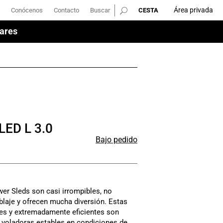
Área privada
Conócenos
Contacto
Buscar
Área privada
Conócenos
Contacto
Buscar
ares
ares
ED L 3.0
Bajo pedido
r Sleds son casi irrompibles, no
laje y ofrecen mucha diversión. Estas
es y extremadamente eficientes son
voladoras estables en condiciones de