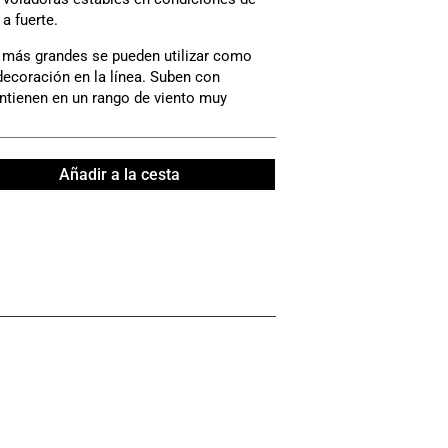
a fuerte.
 más grandes se pueden utilizar como
decoración en la línea. Suben con
antienen en un rango de viento muy
 INCLUIDOS
Añadir a la cesta
EDIDO. CONSULTAR DISPONIBILIDAD Y
EGA