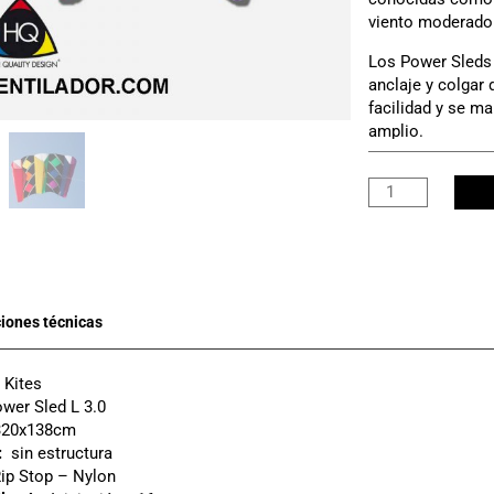
viento moderado 
Los Power Sleds
anclaje y colgar 
facilidad y se m
amplio.
Mando e hilo NO
POWER
SLED
COMETA BAJO P
L
PLAZO DE ENTR
3.0
cantidad
Kites
wer Sled L 3.0
20x138cm
:
sin estructura
ip Stop – Nylon