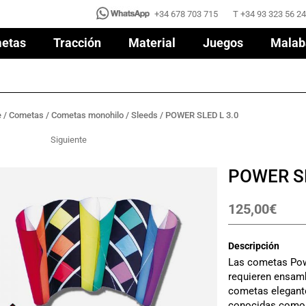
+34 678 703 715
T +34 93 323 56 24
+34 678 703 715
T +34 93 323 56 24
etas
Tracción
Material
Juegos
Malab
etas
Tracción
Material
Juegos
Malab
e
/
Cometas
/
Cometas monohilo
/
Sleeds
/ POWER SLED L 3.0
Siguiente
POWER SL
125,00
€
Descripción
Las cometas Powe
requieren ensamb
cometas elegant
conocidas como 