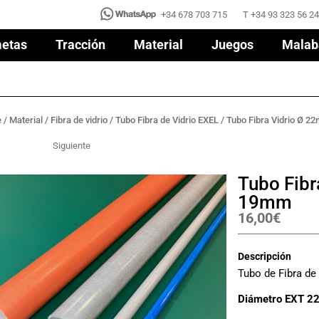
+34 678 703 715
T +34 93 323 56 24
+34 678 703 715
T +34 93 323 56 24
etas
Tracción
Material
Juegos
Malab
etas
Tracción
Material
Juegos
Malab
e
/
Material
/
Fibra de vidrio
/
Tubo Fibra de Vidrio EXEL
/ Tubo Fibra Vidrio Ø 
Siguiente
Tubo Fibr
19mm
16,00
€
Descripción
Tubo de Fibra de
Diámetro EXT 2