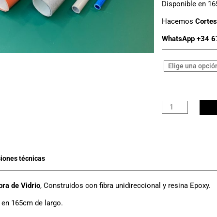
Disponible en 16
Hacemos
Cortes
WhatsApp +34 6
Tubo
Fibra
Vidrio
Ø
22mm
x
19mm
cantidad
bra de Vidrio
, Construidos con fibra unidireccional y resina Epoxy.
 en 165cm de largo.