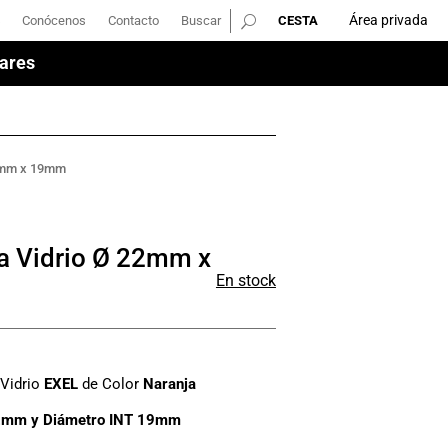
Área privada
Conócenos
Contacto
Buscar
Área privada
Conócenos
Contacto
Buscar
ares
ares
22mm x 19mm
a Vidrio Ø 22mm x
En stock
 Vidrio
EXEL
de Color
Naranja
2mm y Diámetro INT 19mm