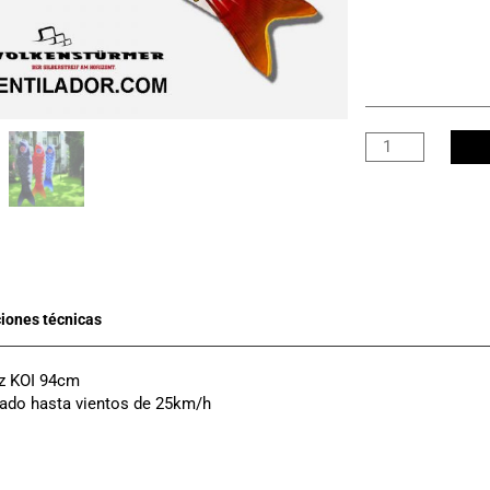
TURBINA
PEZ
KOI
94cm
(Rojo)
cantidad
ez KOI 94cm
do hasta vientos de 25km/h