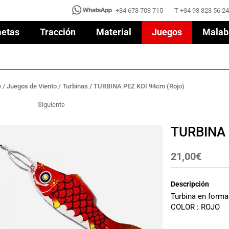
+34 678 703 715
T +34 93 323 56 24
+34 678 703 715
T +34 93 323 56 24
etas
Tracción
Material
Juegos
Malab
etas
Tracción
Material
Juegos
Malab
e
/
Juegos de Viento
/
Turbinas
/ TURBINA PEZ KOI 94cm (Rojo)
Siguiente
TURBINA 
21,00
€
Descripción
Turbina en forma
COLOR : ROJO