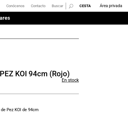
Área privada
Conócenos
Contacto
Buscar
Área privada
Conócenos
Contacto
Buscar
ares
ares
PEZ KOI 94cm (Rojo)
En stock
 de Pez KOI de 94cm